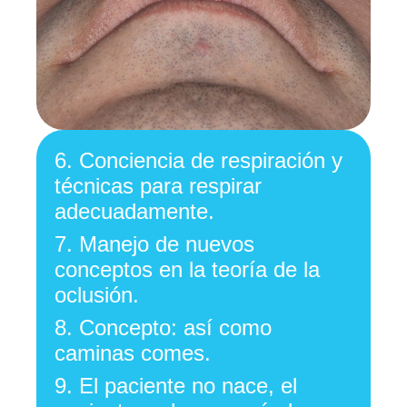
6.
Conciencia de respiración y
técnicas para respirar
adecuadamente.
7.
Manejo de nuevos
conceptos en la teoría de la
oclusión.
8.
Concepto: así como
caminas comes.
9.
El paciente no nace, el