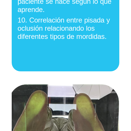
paciente se hace según lo que
aprende.
10.
Correlación entre pisada y
oclusión relacionando los
diferentes tipos de mordidas.