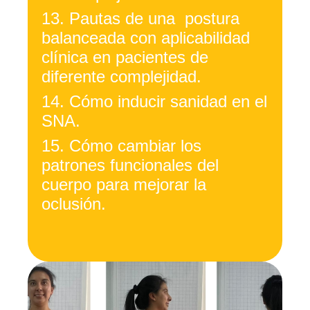
13.
Pautas de una postura
balanceada con aplicabilidad
clínica en pacientes de
diferente complejidad.
14.
Cómo inducir sanidad en el
SNA.
15.
Cómo cambiar los
patrones funcionales del
cuerpo para mejorar la
oclusión.