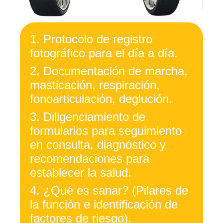
1.
Protocolo de registro
fotográfico para el día a día.
2.
Documentación de marcha,
masticación, respiración,
fonoarticulación, deglución.
3.
Diligenciamiento de
formularios para seguimiento
en consulta, diagnóstico y
recomendaciones para
establecer la salud.
4.
¿Qué es sanar? (Pilares de
la función e identificación de
factores de riesgo).