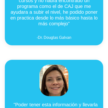
cursos y no había encontrado un
programa como el de CAJ que me
ayudara a subir el nivel, he podido poner
en practica desde lo más básico hasta lo
más complejo
"
-Dr. Douglas Galvan
"Poder tener esta información y llevarla