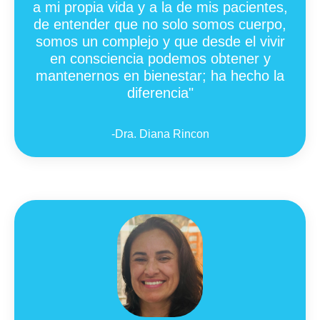
a mi propia vida y a la de mis pacientes,
de entender que no solo somos cuerpo,
somos un complejo y que desde el vivir
en consciencia podemos obtener y
mantenernos en bienestar; ha hecho la
diferencia
"
-Dra. Diana Rincon