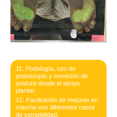
11.
Podología, uso de
podoscopio y correción de
postura desde el apoyo
plantar.
12. Facilitación
de mejoras en
marcha con diferentes casos
de complejidad.