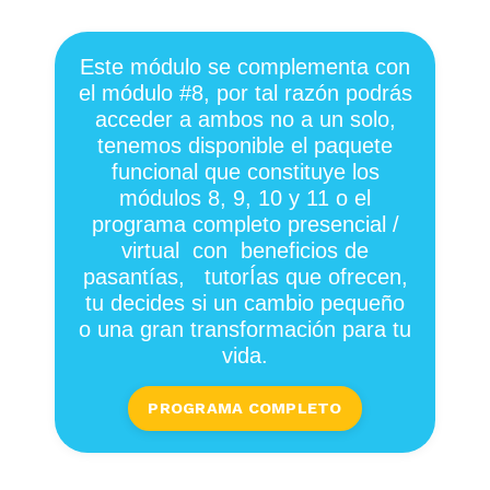
Este módulo se complementa con
el módulo #8, por tal razón podrás
acceder a ambos no a un solo,
tenemos disponible el paquete
funcional que constituye los
módulos 8, 9, 10 y 11 o el
programa completo presencial /
virtual
con
beneficios de
pasantías,
tutorÍas que ofrecen,
tu decides si un cambio pequeño
o una gran transformación para tu
vida.
PROGRAMA COMPLETO