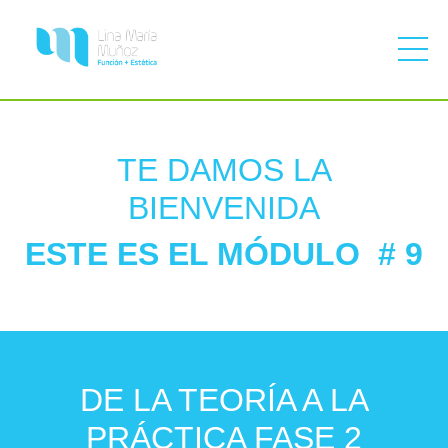
TE DAMOS LA
BIENVENIDA
ESTE ES EL MÓDULO # 9
DE LA TEORÍA A LA
PRÁCTICA FASE 2