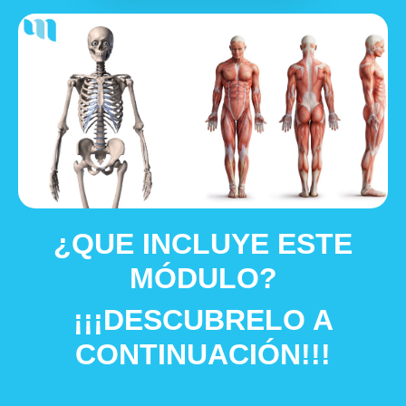
¿QUE INCLUYE ESTE
MÓDULO?
¡¡¡DESCUBRELO A
CONTINUACIÓN!!!