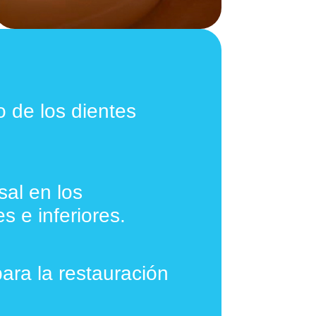
o de los dientes
sal en los
s e inferiores.
ara la restauración