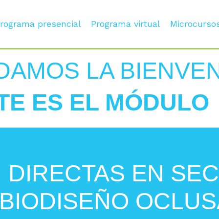
rograma presencial
Programa virtual
Microcurso
DAMOS LA BIENVE
TE ES EL MÓDULO 
 DIRECTAS EN SE
 BIODISEÑO OCLU