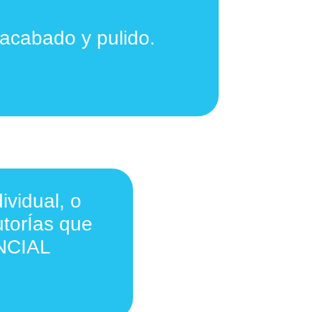
 acabado y pulido.
vidual, o
utorÍas que
NCIAL