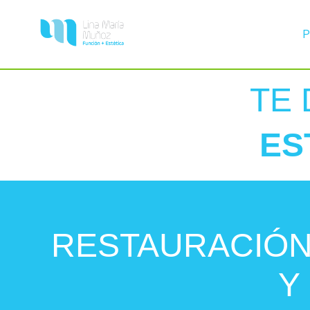
P
TE 
ES
RESTAURACIÓN
Y