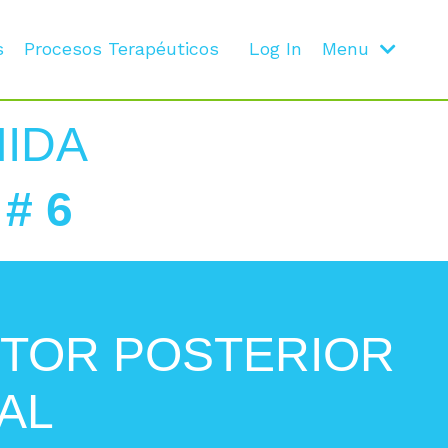
s
Procesos Terapéuticos
Log In
Menu
NIDA
# 6
CTOR POSTERIOR
SAL