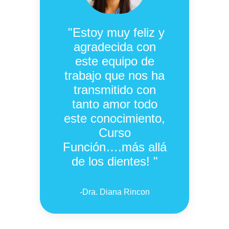
"Estoy muy feliz y
agradecida con
este equipo de
trabajo que nos ha
transmitido con
tanto amor todo
este conocimiento,
Curso
Función….más allá
de los dientes! "
-
Dra. Diana Rincon