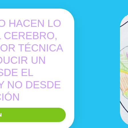
O HACEN LO
L CEREBRO,
JOR TÉCNICA
DUCIR UN
SDE EL
Y NO DESDE
CIÓN
N