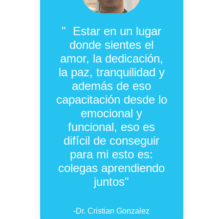
" Estar en un lugar
donde sientes el
amor, la dedicación,
la paz, tranquilidad y
además de eso
capacitación desde lo
emocional y
funcional, eso es
difícil de conseguir
para mi esto es:
colegas aprendiendo
juntos
"
-
Dr. Cristian Gonzalez