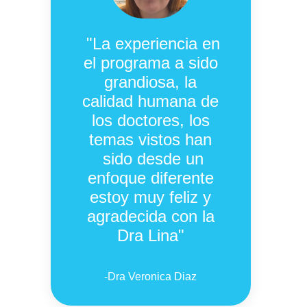
"La experiencia en
el programa a sido
grandiosa, la
calidad humana de
los doctores, los
temas vistos han
sido desde un
enfoque diferente
estoy muy feliz y
agradecida con la
Dra Lina
"
-
Dra Veronica Diaz