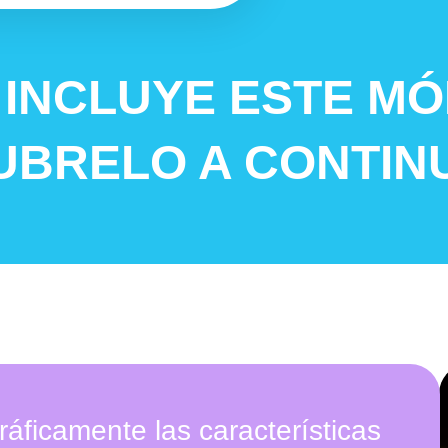
 INCLUYE ESTE M
UBRELO A CONTINU
ráficamente las características