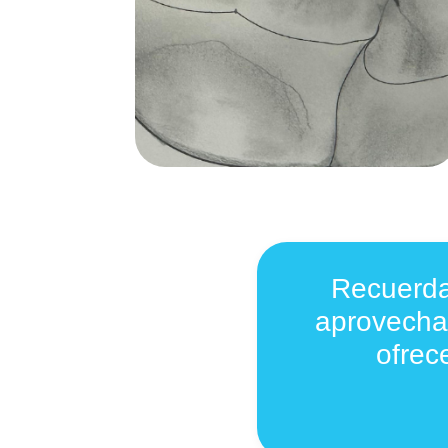
Recuerda
aprovechan
ofre