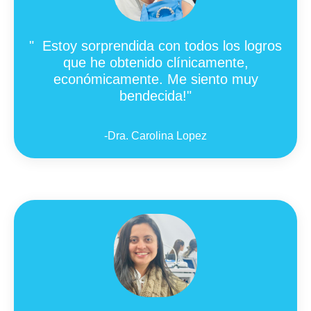
"
Estoy sorprendida con todos los logros
que he obtenido clínicamente,
económicamente. Me siento muy
bendecida!"
-Dra. Carolina Lopez