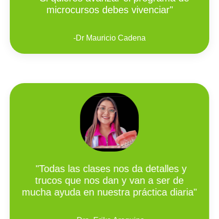
microcursos debes vivenciar"
-
Dr Mauricio Cadena
"Todas las clases nos da detalles y
trucos que nos dan y van a ser de
mucha ayuda en nuestra práctica diaria"