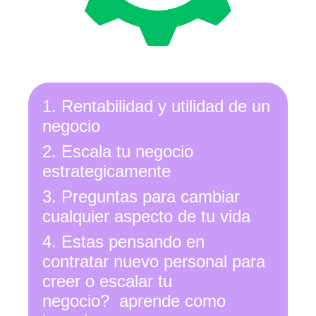
1. Rentabilidad y utilidad de un
negocio
2. Escala tu negocio
estrategicamente
3. Preguntas para cambiar
cualquier aspecto de tu vida
4. Estas pensando en
contratar nuevo personal para
creer o escalar tu
negocio?
aprende como