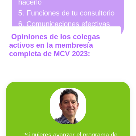
hacerlo
5. Funciones de tu consultorio
6. Comunicaciones efectivas
Opiniones de los colegas
activos en la
membresía
completa de MCV 2023:
"Si quieres avanzar el programa de