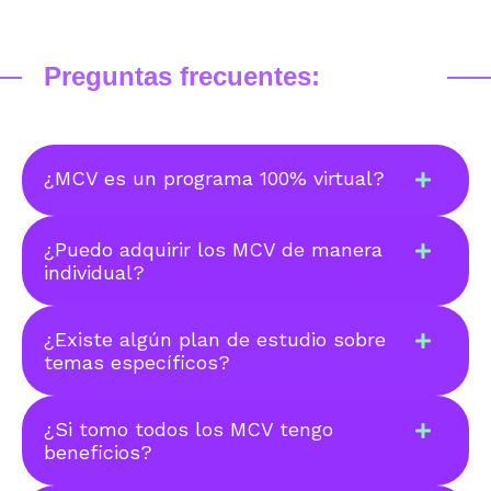
Preguntas frecuentes:
¿MCV es un programa 100% virtual?
¿Puedo adquirir los MCV de manera
individual?
¿Existe algún plan de estudio sobre
temas específicos?
¿Si tomo todos los MCV tengo
beneficios?