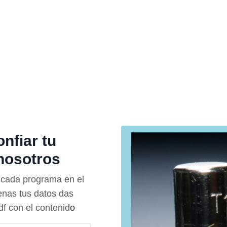
nfiar tu
nosotros
a cada programa en el
enas tus datos das
df con el contenid
o